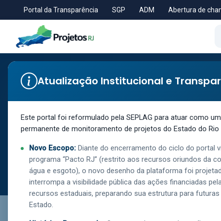
Portal da Transparência
SGP
ADM
Abertura de ch
Atualização Institucional e Transpa
Secretaria de Estado de Polícia Militar
DPO RIO BONITO -
Este portal foi reformulado pela SEPLAG para atuar como um c
permanente de monitoramento de projetos do Estado do Rio 
Novo Escopo:
Diante do encerramento do ciclo do portal v
programa “Pacto RJ” (restrito aos recursos oriundos da c
água e esgoto), o novo desenho da plataforma foi projetad
interrompa a visibilidade pública das ações financiadas pe
recursos estaduais, preparando sua estrutura para futuras 
Estado.