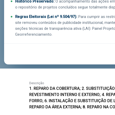
Histórico Preservado:
O acompanhamento das ações em e
o repositório de projetos concluídos segue totalmente disp
Executor
Investimento
Regras Eleitorais (Lei nº 9.504/97):
Para cumprir as restri
EMOP
R$ 750.000,00
site removeu conteúdos de publicidade institucional, man
seções técnicas de transparência ativa (LAI): Painel Projet
Georreferenciamento.
Município
Percentual Liquidado
100%
RIO BONITO
Descrição
1. REPARO DA COBERTURA; 2. SUBSTITUIÇÃO
REVESTIMENTO INTERNO E EXTERNO; 4. REPA
FORRO; 6. INSTALAÇÃO E SUBSTITUIÇÃO DE L
REPARO DA ÁREA EXTERNA; 8. REPARO NA C