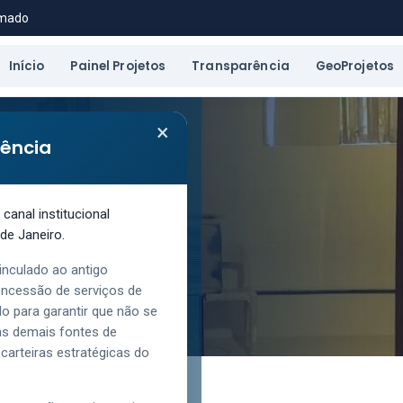
amado
Início
Painel Projetos
Transparência
GeoProjetos
×
rência
 3ª CIA
anal institucional
de Janeiro.
inculado ao antigo
oncessão de serviços de
o para garantir que não se
las demais fontes de
carteiras estratégicas do