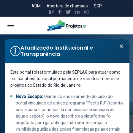
ADM
Abertura de chamado
SGP
×
Atualização Institucional e
Transparência
SECRETARIA DE ESTADO DE HABITAÇÃO DE
Este portal foi reformulado pela SEPLAG para atuar como
INTERESSE SOCIAL
um canal institucional permanente de monitoramento de
EMPREENDIMENTO
projetos do Estado do Rio de Janeiro.
HABITACIONAL
Novo Escopo:
Diante do encerramento do ciclo do
63 UHS E
portal vinculado ao antigo programa “Pacto RJ” (restrito
INFRAESTRUTURA
aos recursos oriundos da concessão de serviços de
água e esgoto), o novo desenho da plataforma foi
(FREITAS
projetado para garantir que não se interrompa a
visibilidade pública das ações financiadas pelas demais
SOARES - FASE