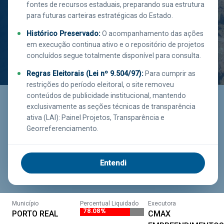
fontes de recursos estaduais, preparando sua estrutura
II)
para futuras carteiras estratégicas do Estado.
Histórico Preservado:
O acompanhamento das ações
em execução continua ativo e o repositório de projetos
concluídos segue totalmente disponível para consulta.
Regras Eleitorais (Lei nº 9.504/97):
Para cumprir as
Saiba mais
restrições do período eleitoral, o site removeu
clicando aqui!
conteúdos de publicidade institucional, mantendo
exclusivamente as seções técnicas de transparência
ativa (LAI): Painel Projetos, Transparência e
Georreferenciamento.
Executor
Investimento
Função
CEHAB
R$ 9.574.572,62
HABITAÇÃO
Entendi
Estágio
SUSPENSO
Município
Percentual Liquidado
Executora
78.08%
PORTO REAL
CMAX