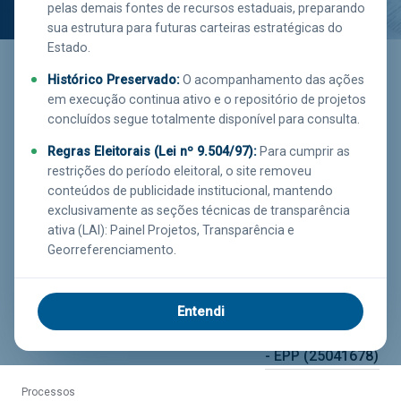
pelas demais fontes de recursos estaduais, preparando
sua estrutura para futuras carteiras estratégicas do
Saiba mais
Estado.
clicando aqui!
Histórico Preservado:
O acompanhamento das ações
em execução continua ativo e o repositório de projetos
concluídos segue totalmente disponível para consulta.
Executor
Investimento
Função
EMOP
R$ 1.248.000,00
SEGURANÇA
Regras Eleitorais (Lei nº 9.504/97):
Para cumprir as
restrições do período eleitoral, o site removeu
PÚBLICA
conteúdos de publicidade institucional, mantendo
Estágio
exclusivamente as seções técnicas de transparência
EM EXECUÇÃO
ativa (LAI): Painel Projetos, Transparência e
Georreferenciamento.
Município
Percentual Liquidado
Executora
99.78%
RIO DE JANEIRO
ARTHEO
Entendi
SERVICOS
TECNICOS LTDA
- EPP (25041678)
Processos