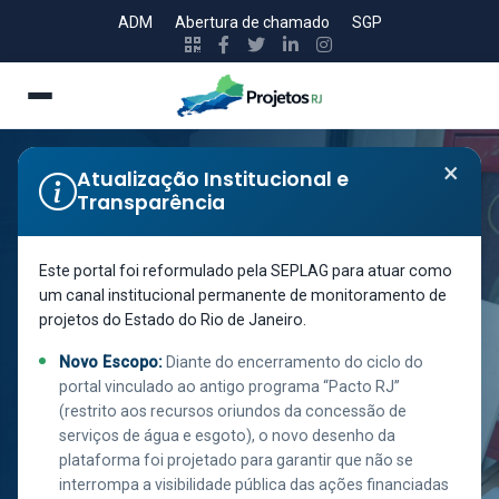
ADM
Abertura de chamado
SGP
×
Atualização Institucional e
Transparência
Secretaria de Estado de Policia Civil
13ª DELEGACIA
Este portal foi reformulado pela SEPLAG para atuar como
um canal institucional permanente de monitoramento de
DE POLÍCIA -
projetos do Estado do Rio de Janeiro.
COPACABANA -
Novo Escopo:
Diante do encerramento do ciclo do
REFORMA
portal vinculado ao antigo programa “Pacto RJ”
(restrito aos recursos oriundos da concessão de
serviços de água e esgoto), o novo desenho da
plataforma foi projetado para garantir que não se
interrompa a visibilidade pública das ações financiadas