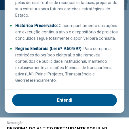
pelas demais fontes de recursos estaduais, preparando
Saiba mais
sua estrutura para futuras carteiras estratégicas do
clicando aqui!
Estado.
Histórico Preservado:
O acompanhamento das ações
em execução continua ativo e o repositório de projetos
concluídos segue totalmente disponível para consulta.
Executor
Investimento
Função
EMOP
R$ 5.459.054,83
ASSISTÊNCIA
Regras Eleitorais (Lei nº 9.504/97):
Para cumprir as
SOCIAL
restrições do período eleitoral, o site removeu
conteúdos de publicidade institucional, mantendo
Estágio
exclusivamente as seções técnicas de transparência
EM EXECUÇÃO
ativa (LAI): Painel Projetos, Transparência e
Georreferenciamento.
Município
Percentual Liquidado
Executora
99.65%
RIO DE JANEIRO
EXECUTORAS
Entendi
Processos
PROCESSOS
Descrição
REFORMA DO ANTIGO RESTAURANTE POPULAR