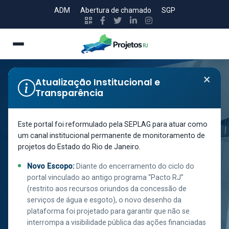
ADM
Abertura de chamado
SGP
×
Atualização Institucional e
Transparência
Secretaria de Estado Desenvolvimento Social e de
Este portal foi reformulado pela SEPLAG para atuar como
Direitos Humanos
um canal institucional permanente de monitoramento de
RESTAURANTE
projetos do Estado do Rio de Janeiro.
DO POVO -
Novo Escopo:
Diante do encerramento do ciclo do
MÉIER
portal vinculado ao antigo programa “Pacto RJ”
(restrito aos recursos oriundos da concessão de
serviços de água e esgoto), o novo desenho da
plataforma foi projetado para garantir que não se
interrompa a visibilidade pública das ações financiadas